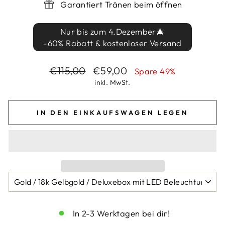
Garantiert Tränen beim öffnen
Nur bis zum 4.Dezember🎄
-60% Rabatt & kostenloser Versand
Normaler
Sonderpreis
€115,00
€59,00
Spare 49%
Preis
inkl. MwSt.
IN DEN EINKAUFSWAGEN LEGEN
In 2-3 Werktagen bei dir!