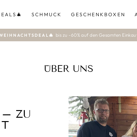
EALS🎄
SCHMUCK
GESCHENKBOXEN
bis zu -60% auf den Gesamten Einkau
WEIHNACHTSDEAL🎄
Pause
Diashow
ÜBER UNS
 – ZU
IT