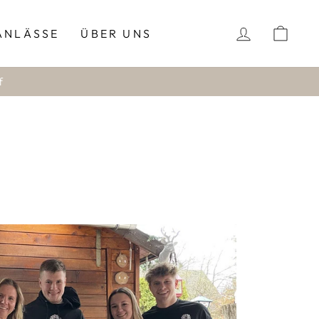
EINLOGG
EIN
ANLÄSSE
ÜBER UNS
f