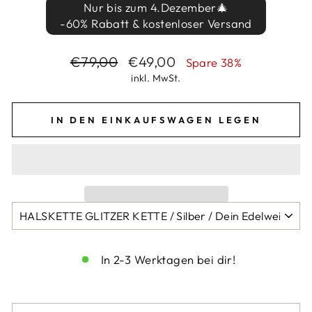
Nur bis zum 4.Dezember🎄
-60% Rabatt & kostenloser Versand
Normaler
Sonderpreis
€79,00
€49,00
Spare 38%
Preis
inkl. MwSt.
IN DEN EINKAUFSWAGEN LEGEN
In 2-3 Werktagen bei dir!