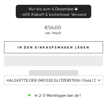
Nur bis zum 4.Dezember🎄
-60% Rabatt & kostenloser Versand
Normaler
Sonderpreis
€56,00
Preis
inkl. MwSt.
IN DEN EINKAUFSWAGEN LEGEN
In 2-3 Werktagen bei dir!