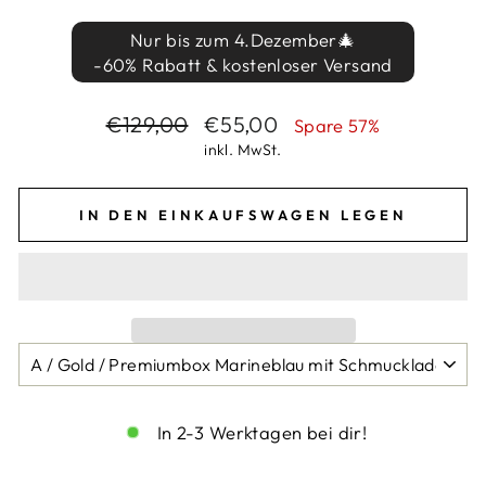
Nur bis zum 4.Dezember🎄
-60% Rabatt & kostenloser Versand
Normaler
Sonderpreis
€129,00
€55,00
Spare 57%
Preis
inkl. MwSt.
IN DEN EINKAUFSWAGEN LEGEN
In 2-3 Werktagen bei dir!