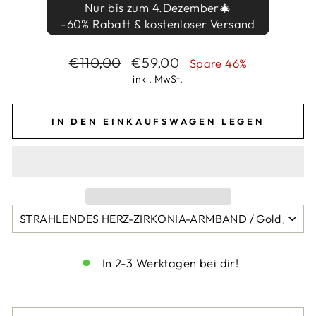
Nur bis zum 4.Dezember🎄
-60% Rabatt & kostenloser Versand
Normaler
Sonderpreis
€110,00
€59,00
Spare 46%
Preis
inkl. MwSt.
IN DEN EINKAUFSWAGEN LEGEN
In 2-3 Werktagen bei dir!