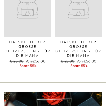
HALSKETTE DER
HALSKETTE DER
GROSSE G
GROSSE G
LITZERSTEIN - FÜR D
LITZERSTEIN - FÜR D
IE MAMA
IE MAMA
Normaler
Sonderpreis
Normaler
Sonderpreis
€125,00
Von €56,00
€125,00
Von €56,00
Preis
Preis
Spare 55%
Spare 55%