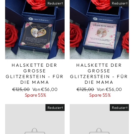
Reduziert
Reduziert
HALSKETTE DER
HALSKETTE DER
GROSSE G
GROSSE G
LITZERSTEIN - FÜR D
LITZERSTEIN - FÜR D
IE MAMA
IE MAMA
Normaler
Sonderpreis
Normaler
Sonderpreis
€125,00
Von €56,00
€125,00
Von €56,00
Preis
Preis
Spare 55%
Spare 55%
Reduziert
Reduziert