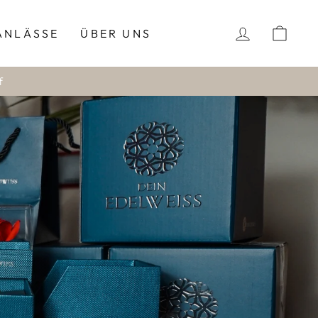
EINLOGG
EIN
ANLÄSSE
ÜBER UNS
f