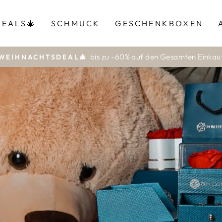
EALS🎄
SCHMUCK
GESCHENKBOXEN
bis zu -60% auf den Gesamten Einkau
WEIHNACHTSDEAL🎄
Pause
Diashow