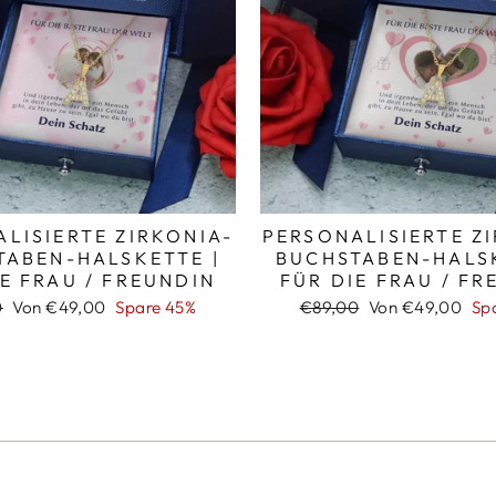
LISIERTE ZIRKONIA-
PERSONALISIERTE Z
TABEN-HALSKETTE |
BUCHSTABEN-HALSK
IE FRAU / FREUNDIN
FÜR DIE FRAU / FR
er
Sonderpreis
Normaler
Sonderpreis
0
Von €49,00
Spare 45%
€89,00
Von €49,00
Sp
Preis