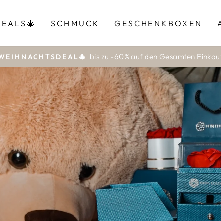
EALS🎄
SCHMUCK
GESCHENKBOXEN
bis zu -60% auf den Gesamten Einkau
WEIHNACHTSDEAL🎄
Pause
Diashow