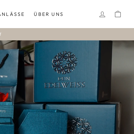
EINLOGG
EIN
ANLÄSSE
ÜBER UNS
f