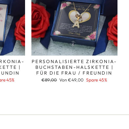
IRKONIA-
PERSONALISIERTE ZIRKONIA-
ETTE |
BUCHSTABEN-HALSKETTE |
EUNDIN
FÜR DIE FRAU / FREUNDIN
Normaler
Sonderpreis
are 45%
€89,00
Von €49,00
Spare 45%
Preis