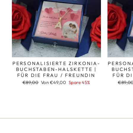
PERSONALISIERTE ZIRKONIA-
PERSONA
BUCHSTABEN-HALSKETTE |
BUCHS
FÜR DIE FRAU / FREUNDIN
FÜR D
Normaler
Sonderpreis
Normal
€89,00
Von €49,00
Spare 45%
€89,0
Preis
Preis